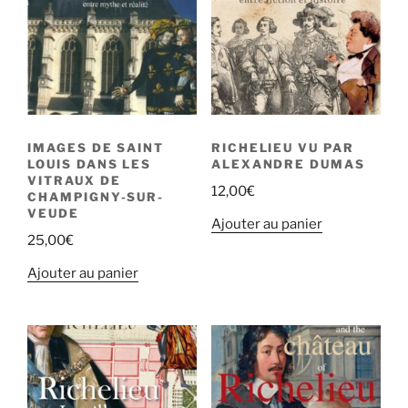
son
château
et
sa
cité
idéale
IMAGES DE SAINT
RICHELIEU VU PAR
LOUIS DANS LES
ALEXANDRE DUMAS
VITRAUX DE
12,00
€
CHAMPIGNY-SUR-
VEUDE
Ajouter au panier
25,00
€
Ajouter au panier