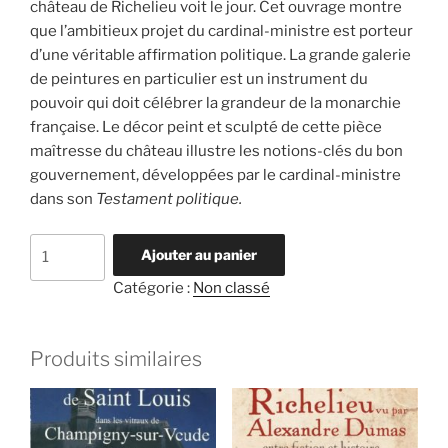
château de Richelieu voit le jour. Cet ouvrage montre
que l’ambitieux projet du cardinal-ministre est porteur
d’une véritable affirmation politique. La grande galerie
de peintures en particulier est un instrument du
pouvoir qui doit célébrer la grandeur de la monarchie
française. Le décor peint et sculpté de cette pièce
maîtresse du château illustre les notions-clés du bon
gouvernement, développées par le cardinal-ministre
dans son
Testament politique.
quantité
Ajouter au panier
de
Catégorie :
Non classé
Le
bon
gouvernement
Produits similaires
selon
Richelieu,
illustré
dans