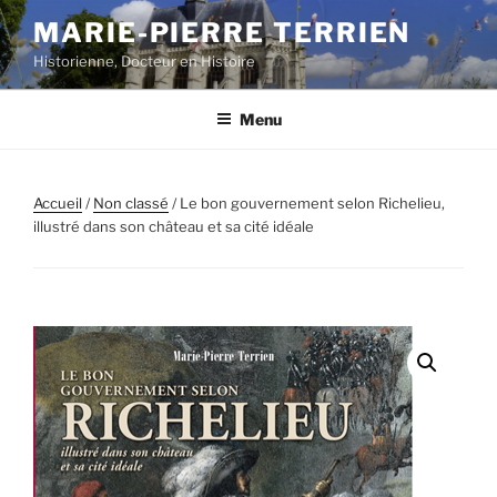
Aller
MARIE-PIERRE TERRIEN
au
Historienne, Docteur en Histoire
contenu
principal
Menu
Accueil
/
Non classé
/ Le bon gouvernement selon Richelieu,
illustré dans son château et sa cité idéale