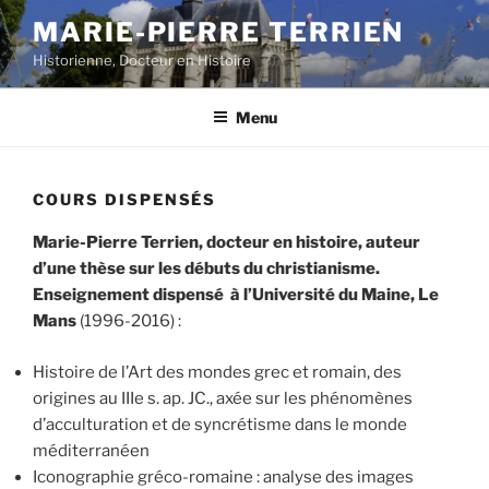
Aller
MARIE-PIERRE TERRIEN
au
Historienne, Docteur en Histoire
contenu
principal
Menu
COURS DISPENSÉS
Marie-Pierre Terrien, docteur en histoire, auteur
d’une thèse sur les débuts du christianisme.
Enseignement dispensé à l’Université du Maine, Le
Mans
(1996-2016) :
Histoire de l’Art des mondes grec et romain, des
origines au IIIe s. ap. JC., axée sur les phénomènes
d’acculturation et de syncrétisme dans le monde
méditerranéen
Iconographie gréco-romaine : analyse des images