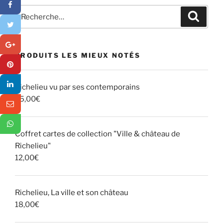
Recherche
Recher
pour
:
PRODUITS LES MIEUX NOTÉS
Richelieu vu par ses contemporains
25,00
€
Coffret cartes de collection "Ville & château de
Richelieu"
12,00
€
Richelieu, La ville et son château
18,00
€